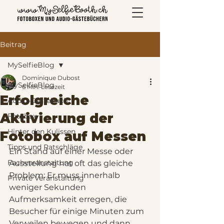
Beitrag
MySelfieBlog
Dominique Dubost
MySelfieBlog
6 Min. Lesezeit
Erfolgreiche
Audio-Gästebuch
Aktivierung der
Fotobox
Hinter den Kulissen
Fotobox auf Messen
Tipps und Ratschläge
Ein Stand auf einer Messe oder 
Fachveranstaltung
Ausstellung hat oft das gleiche 
Problem: Er muss innerhalb 
Private Veranstaltung
weniger Sekunden 
Aufmerksamkeit erregen, die 
Besucher für einige Minuten zum 
Verweilen bewegen und dann 