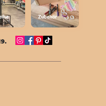
eihe
Zubehör
19.