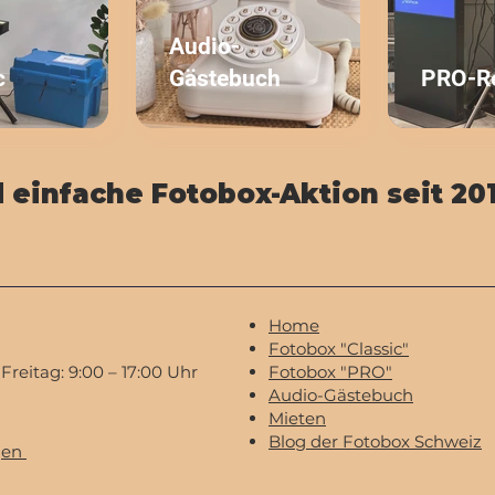
Audio-
c
Gästebuch
PRO-R
d einfache Fotobox-Aktion seit 20
Home
Fotobox "Classic"
reitag: 9:00 – 17:00 Uhr
Fotobox "PRO"
Audio-Gästebuch
Mieten
Blog der Fotobox Schweiz
gen