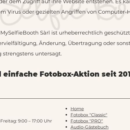
der dem Zugriff auf ihre Website entstehen. Es ka
em Virus oder gezielten Angriffen von Computer-H
 MySelfieBooth Sàrl ist urheberrechtlich geschüt
ervielfältigung, Änderung, Übertragung oder sons
strengstens untersagt.
d einfache Fotobox-Aktion seit 20
Home
Fotobox "Classic"
reitag: 9:00 – 17:00 Uhr
Fotobox "PRO"
Audio-Gästebuch