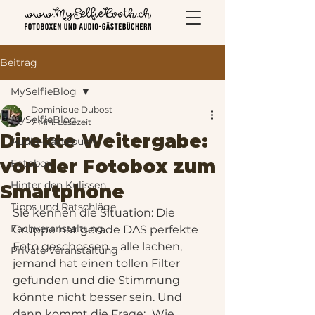
Beitrag
MySelfieBlog
Dominique Dubost
MySelfieBlog
7 Min. Lesezeit
Direkte Weitergabe:
Audio-Gästebuch
von der Fotobox zum
Fotobox
Hinter den Kulissen
Smartphone
Tipps und Ratschläge
Sie kennen die Situation: Die 
Fachveranstaltung
Gruppe hat gerade DAS perfekte 
Foto geschossen – alle lachen, 
Private Veranstaltung
jemand hat einen tollen Filter 
gefunden und die Stimmung 
könnte nicht besser sein. Und 
dann kommt die Frage: „Wie 