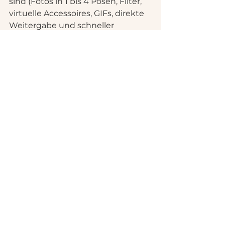
sind (Fotos in 1 bis 4 Posen, Filter, 
virtuelle Accessoires, GIFs, direkte 
Weitergabe und schneller 
Ausdruck).
Wann es sich lohnt, 
weiter 
vorauszuplanen
Es gibt Fälle, in denen die direkte 
Freigabe etwas mehr 
Vorbereitung erfordert.
Wenn Sie sich an einem 
abgelegenen Ort ohne 
zuverlässiges Netzwerk befinden, 
sollten Sie eine Lösung vorsehen, 
die nicht ausschließlich vom 
Internet abhängig ist, oder 