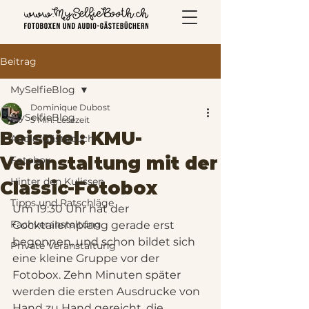
Beitrag
MySelfieBlog
Dominique Dubost
MySelfieBlog
5 Min. Lesezeit
Beispiel: KMU-
Audio-Gästebuch
Veranstaltung mit der
Fotobox
Hinter den Kulissen
Classic-Fotobox
Tipps und Ratschläge
Um 19:30 Uhr hat der 
Fachveranstaltung
Cocktailempfang gerade erst 
begonnen, und schon bildet sich 
Private Veranstaltung
eine kleine Gruppe vor der 
Fotobox. Zehn Minuten später 
werden die ersten Ausdrucke von 
Hand zu Hand gereicht, die 