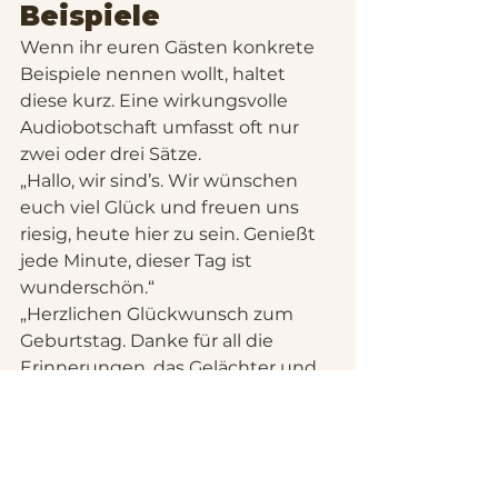
Beispiele
Wenn ihr euren Gästen konkrete 
Beispiele nennen wollt, haltet 
diese kurz. Eine wirkungsvolle 
Audiobotschaft umfasst oft nur 
zwei oder drei Sätze.
„Hallo, wir sind’s. Wir wünschen 
euch viel Glück und freuen uns 
riesig, heute hier zu sein. Genießt 
jede Minute, dieser Tag ist 
wunderschön.“
„Herzlichen Glückwunsch zum 
Geburtstag. Danke für all die 
Erinnerungen, das Gelächter und 
die Abende, von denen wir nie im 
Detail erzählen werden. Wir lieben 
dich.“
„Bravo an das ganze Team. Dieser 