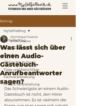
Beitrag
MySelfieBlog
Dominique Dubost
MySelfieBlog
6 Min. Lesezeit
Was lässt sich über
Audio-Gästebuch
einen Audio-
Fotobox
Hinter den Kulissen
Gästebuch-
Tipps und Ratschläge
Anrufbeantworter
Fachveranstaltung
sagen?
Private Veranstaltung
Das Schwierigste an einem Audio-
Gästebuch ist nicht, den Hörer 
abzunehmen. Es ist vielmehr die 
Frage, was man sagen soll, sobald 