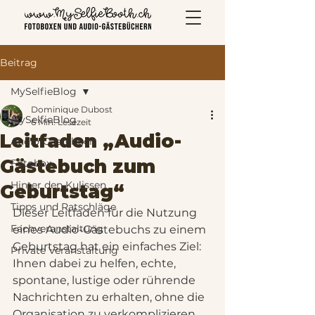
Beitrag
MySelfieBlog
Dominique Dubost
MySelfieBlog
6 Min. Lesezeit
Leitfaden „Audio-
Audio-Gästebuch
Gästebuch zum
Fotobox
Hinter den Kulissen
Geburtstag“
Tipps und Ratschläge
Dieser Leitfaden für die Nutzung 
Fachveranstaltung
eines Audio-Gästebuchs zu einem 
Geburtstag hat ein einfaches Ziel: 
Private Veranstaltung
Ihnen dabei zu helfen, echte, 
spontane, lustige oder rührende 
Nachrichten zu erhalten, ohne die 
Organisation zu verkomplizieren.