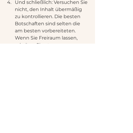
Und schließlich: Versuchen Sie 
nicht, den Inhalt übermäßig 
zu kontrollieren. Die besten 
Botschaften sind selten die 
am besten vorbereiteten. 
Wenn Sie Freiraum lassen, 
erhalten Sie etwas 
Authentischeres und damit 
Wertvolleres.
Was ist nach dem 
Geburtstag zu 
erwarten?
Das Besondere am Audio-
Gästebuch ist nicht nur der 
Moment selbst, sondern auch die 
Zeit danach. Wenn sich die 
Aufregung einige Tage später 