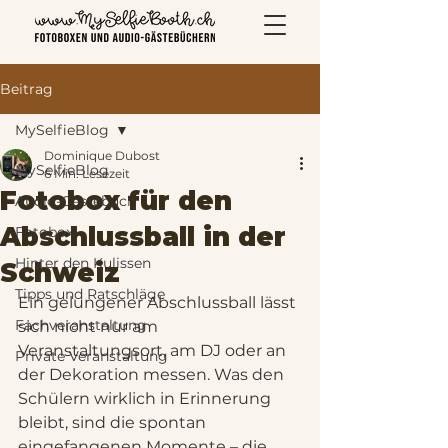
Beitrag
MySelfieBlog
Dominique Dubost
MySelfieBlog
6 Min. Lesezeit
Fotobox für den
Audio-Gästebuch
Abschlussball in der
Fotobox
Hinter den Kulissen
Schweiz
Tipps und Ratschläge
Ein gelungener Abschlussball lässt 
Fachveranstaltung
sich nicht nur am 
Veranstaltungsort, am DJ oder an 
Private Veranstaltung
der Dekoration messen. Was den 
Schülern wirklich in Erinnerung 
bleibt, sind die spontan 
eingefangenen Momente – die 