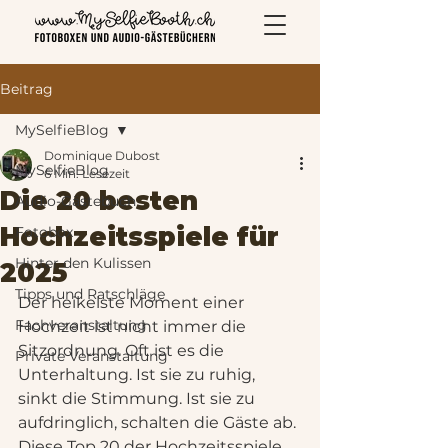
Beitrag
MySelfieBlog
Dominique Dubost
MySelfieBlog
6 Min. Lesezeit
Die 20 besten
Audio-Gästebuch
Hochzeitsspiele für
Fotobox
Hinter den Kulissen
2025
Tipps und Ratschläge
Der heikelste Moment einer 
Fachveranstaltung
Hochzeit ist nicht immer die 
Sitzordnung. Oft ist es die 
Private Veranstaltung
Unterhaltung. Ist sie zu ruhig, 
sinkt die Stimmung. Ist sie zu 
aufdringlich, schalten die Gäste ab. 
Diese Top 20 der Hochzeitsspiele 