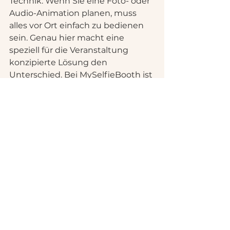
Technik. Wenn Sie eine Foto- oder 
Audio-Animation planen, muss 
alles vor Ort einfach zu bedienen 
sein. Genau hier macht eine 
speziell für die Veranstaltung 
konzipierte Lösung den 
Unterschied. Bei MySelfieBooth ist 
diese Logik klar: einfache 
Installation, sofortige Nutzung, 
schneller Druck und emotionale 
Erinnerungen, die die Gäste ohne 
komplizierte 
Gebrauchsanweisung schaffen.
Welche 
Kombination 
funktioniert am 
besten?