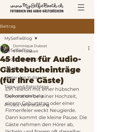
Beitrag
MySelfieBlog
Dominique Dubost
MySelfieBlog
6 Min. Lesezeit
45 Ideen für Audio-
Audio-Gästebuch
Gästebucheinträge
Fotobox
Hinter den Kulissen
(für Ihre Gäste)
Tipps und Ratschläge
Ein Telefon mit einer hübschen 
Fachveranstaltung
Dekoration bei einer Hochzeit, 
einem Geburtstag oder einer 
Private Veranstaltung
Firmenfeier weckt Neugierde. 
Dann kommt die kleine Pause. Die 
Gäste nehmen den Hörer ab, 
lächeln und fragen oft dasselbe: 